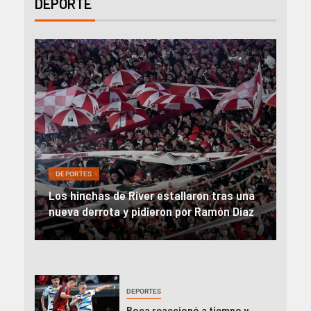
DEPORTE
DEPORTES
DEP
on
Los hinchas de River estallaron tras una
Rive
nueva derrota y pidieron por Ramón Díaz
el 
DEPORTES
Boca reaccionó a tiempo y