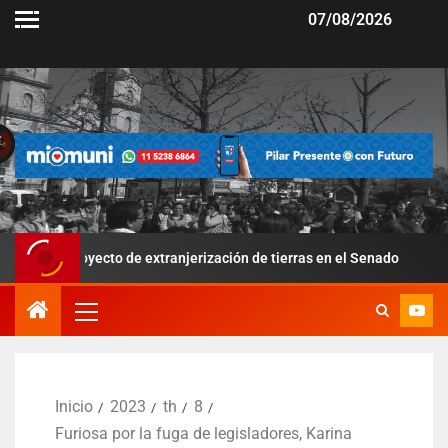
07/08/2026
royecto de extranjerización de tierras en el Senado
Por la 
Inicio
2023
th
8
Furiosa por la fuga de legisladores, Karina