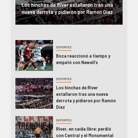
una
River, en caída libre: perdió con Central y
abo
íaz
el Monumental explotó
FIFA
DEPORTES
Boca reaccionó a tiempo y
empató con Newell’s
DEPORTES
Los hinchas de River
estallaron tras una nueva
derrota y pidieron por Ramón
Díaz
DEPORTES
River, en caída libre: perdió
con Central y el Monumental