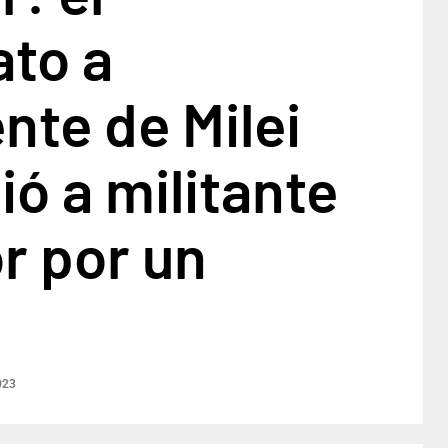
ato a
nte de Milei
ó a militante
r por un
023