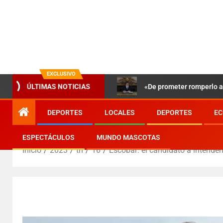
EXCLUSIVO
«De prometer romperlo a 
ÚLTIMAS NOTICIAS
DEPORTES
LOCALES
DEPORTES
EC
ESPECTÁCULOS
MUNDO MASCOTAS
Inicio
2023
th
16
Escobar: el candidato a intende