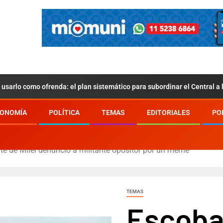
usarlo como ofrenda: el plan sistemático para subordinar el Central a
ONOMÍA
POLÍTICA
TEMAS
EDITORIALES
PO
nte de Milei denunció a militante opositor por un meme
TEMAS
Escobar