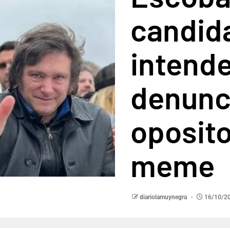
candid
intende
denunci
oposito
meme
diariolamuynegra
16/10/2