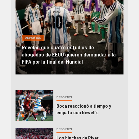
DEPORTES
DEP
Revelan que cuatro estudios de
En u
al y
abogados de EEUU quieren demandar a la
Sud
FIFA por la final del Mundial
a O’
DEPORTES
Boca reaccionó a tiempo y
empató con Newell’s
DEPORTES
Los hinchas de River