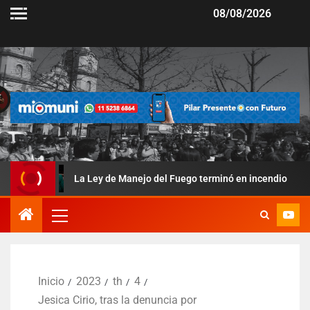
08/08/2026
La Ley de Manejo del Fuego terminó en incendio
Bull
Inicio
2023
th
4
Jesica Cirio, tras la denuncia por