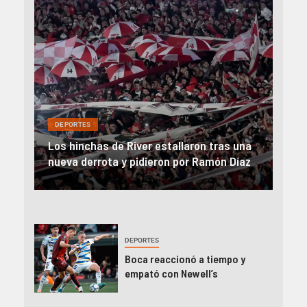
DEP
DEPORTES
Rev
una
River, en caída libre: perdió con Central y
abo
íaz
el Monumental explotó
FIFA
DEPORTES
Boca reaccionó a tiempo y
empató con Newell’s