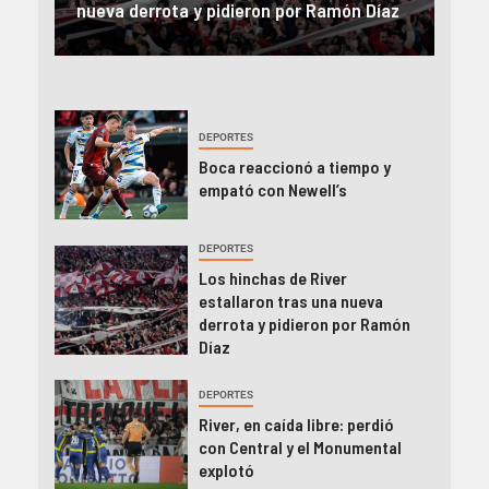
íaz
el Monumental explotó
FIFA
DEPORTES
Boca reaccionó a tiempo y
empató con Newell’s
DEPORTES
Los hinchas de River
estallaron tras una nueva
derrota y pidieron por Ramón
Díaz
DEPORTES
River, en caída libre: perdió
con Central y el Monumental
explotó