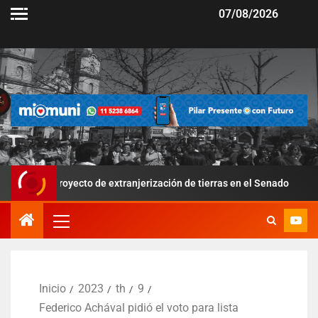
07/08/2026
proyecto de extranjerización de tierras en el Senado
Por l
Inicio
2023
th
9
Federico Achával pidió el voto para lista