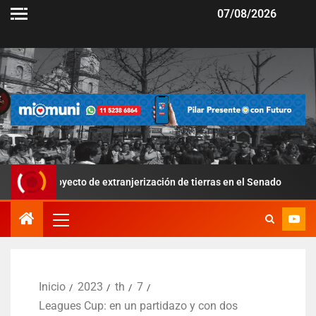
07/08/2026
oyecto de extranjerización de tierras en el Senado
Por la 
Inicio
2023
th
7
Leagues Cup: en un partidazo y con dos