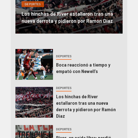
DEPORTES
Rev
una
River, en caída libre: perdió con Central y
abo
íaz
el Monumental explotó
FIFA
DEPORTES
Boca reaccionó a tiempo y
empató con Newell’s
DEPORTES
Los hinchas de River
estallaron tras una nueva
derrota y pidieron por Ramón
Díaz
DEPORTES
River, en caída libre: perdió