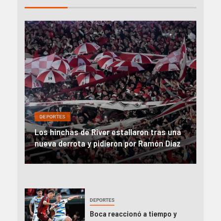
DEP
DEPORTES
Rev
una
River, en caída libre: perdió con Central y
abo
íaz
el Monumental explotó
FIFA
DEPORTES
Boca reaccionó a tiempo y