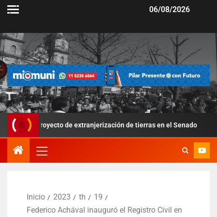
06/08/2026
proyecto de extranjerización de tierras en el Senado
Por la
Inicio
2023
th
19
Federico Achával inauguró el Registro Civil en