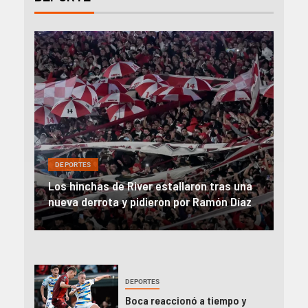
DEP
DEPORTES
Rev
una
River, en caída libre: perdió con Central y
abo
íaz
el Monumental explotó
FIFA
DEPORTES
Boca reaccionó a tiempo y