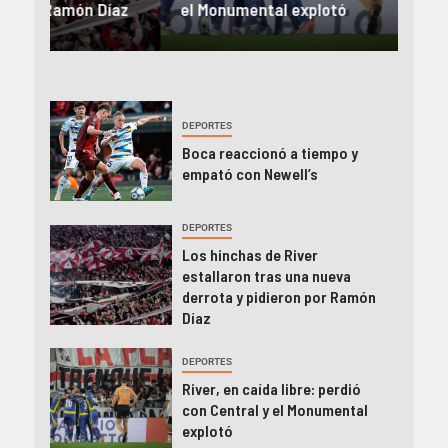
íaz
el Monumental explotó
FIFA
DEPORTES
Boca reaccionó a tiempo y
empató con Newell’s
DEPORTES
Los hinchas de River
estallaron tras una nueva
derrota y pidieron por Ramón
Díaz
DEPORTES
River, en caída libre: perdió
con Central y el Monumental
explotó