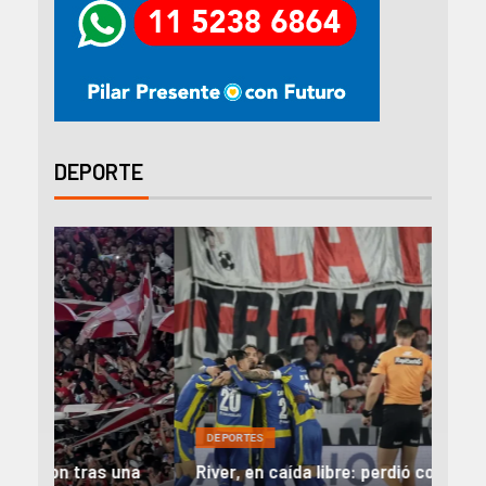
DEPORTE
DEP
DEPORTES
Rev
una
River, en caída libre: perdió con Central y
abo