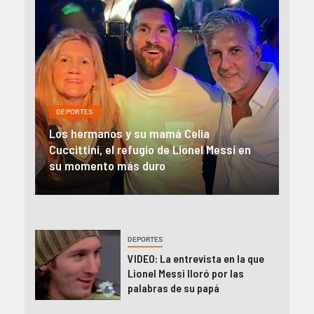
DEPORTES
DEP
El impacto de la muerte de Jorge Messi
Lion
en
en la prensa internacional: «Clave en el
des
camino de Lionel a la cima»
Jor
DEPORTES
VIDEO: La entrevista en la que
Lionel Messi lloró por las
palabras de su papá