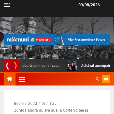
09/08/2026
 deberá ser indemnizado
Achával acompañó una jornada dep
Inicio
2023
th
15
Juntos ahora quiere que la Corte voltee la