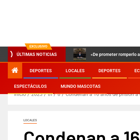
EXCLUSIVO
«De prometer romperlo a 
ÚLTIMAS NOTICIAS
DEPORTES
LOCALES
DEPORTES
EC
ESPECTÁCULOS
MUNDO MASCOTAS
Inicio
2023
th
8
Condenan a 16 años de prisión a 
LOCALES
Condenan a 16