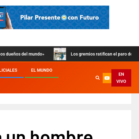
 los dueños del mundo»
Los gremios ratifican el paro doce
LICIALES
EL MUNDO
EN
VIVO
a un hombre