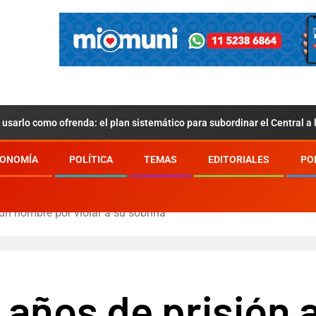
usarlo como ofrenda: el plan sistemático para subordinar el Central a
ONOMÍA
POLÍTICA
TEMAS
EDITORIALES
PO
un hombre por violar a su sobrina
 años de prisión 