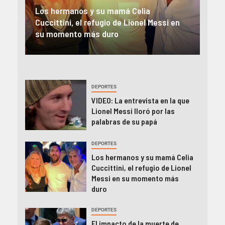
El impacto de la muerte de Jorge Messi
Lion
en
en la prensa internacional: «Clave en el
des
camino de Lionel a la cima»
Jor
DEPORTES
VIDEO: La entrevista en la que
Lionel Messi lloró por las
palabras de su papá
DEPORTES
Los hermanos y su mamá Celia
Cuccittini, el refugio de Lionel
Messi en su momento más
duro
DEPORTES
El impacto de la muerte de