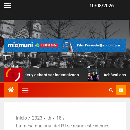
10/08/2026
errier y deberá ser indemnizado
Achával acompañó una jor
Inicio
2023
th
18
La mesa nacional del PJ se reúne este viernes