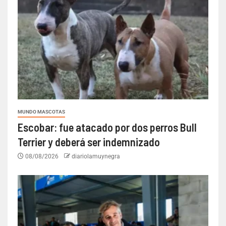
MUNDO MASCOTAS
Escobar: fue atacado por dos perros Bull
Terrier y deberá ser indemnizado
08/08/2026
diariolamuynegra