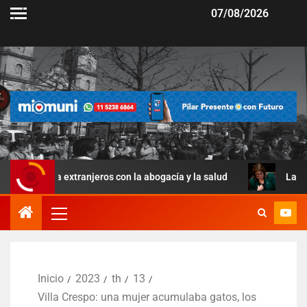
07/08/2026
s a extranjeros con la abogacía y la salud
La Ley de Mane
Inicio
2023
th
13
Villa Crespo: una mujer acumulaba gatos, los