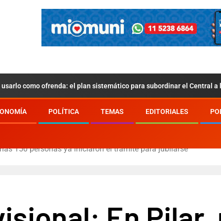
usarlo como ofrenda: el plan sistemático para subordinar el Central a
ONOMÍA
POLÍTICA
TEMAS
EDITORIALES
PO
unas 150 personas ya iniciaron el trámite para jubilarse
isional: En Pilar,