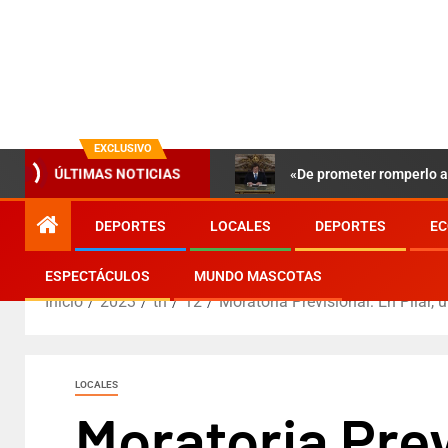
EXCLUSIVO
«De prometer romperlo a 
ÚLTIMAS NOTICIAS
DEPORTES
LOCALES
DEPORTES
EC
ESPECTÁCULOS
MUNDO MASCOTAS
Inicio
2023
th
12
Moratoria Previsional: En Pilar, 
LOCALES
Moratoria Prev