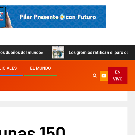
 los dueños del mundo»
Los gremios ratifican el paro doce
LICIALES
EL MUNDO
EN
VIVO
 unas 150