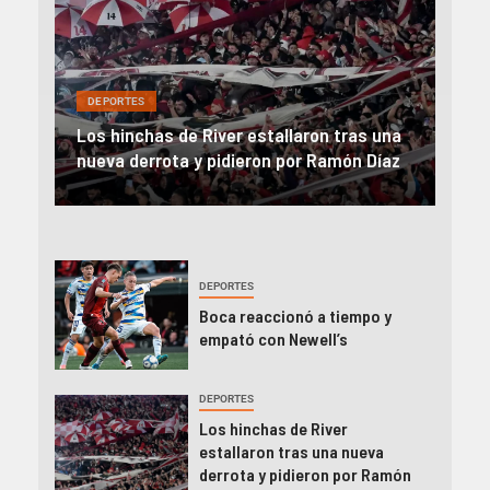
DEP
DEPORTES
Rev
una
River, en caída libre: perdió con Central y
abo
íaz
el Monumental explotó
FIFA
DEPORTES
Boca reaccionó a tiempo y
empató con Newell’s
DEPORTES
Los hinchas de River
estallaron tras una nueva
derrota y pidieron por Ramón