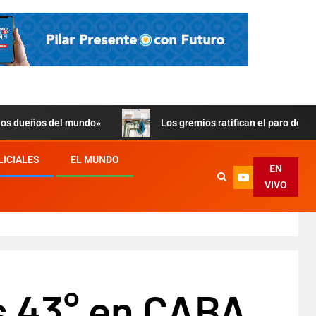
 los dueños del mundo»
Los gremios ratifican el paro doce
LICIALES
EL MUNDO
EN
VIVO
os 43° en CABA