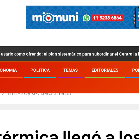
usarlo como ofrenda: el plan sistemático para subordinar el Central a
ONOMÍA
POLÍTICA
TEMAS
EDITORIALES
PO
43° en CABA y se acerca al récord
érmica llegó a l