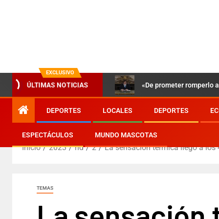
EXCLUSIVO
«De prometer romperlo a 
ÚLTIMAS NOTICIAS
DEPORTES
LOCALES
DEPORTES
EC
ESPECTÁCULOS
MUNDO MASCOTAS
Inicio
2023
nd
2
La sensación térmica llegó a los 
TEMAS
La sensación t