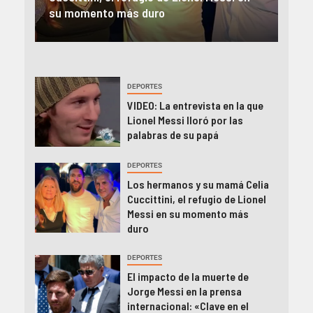
camino de Lionel a la cima»
Jor
DEPORTES
VIDEO: La entrevista en la que
Lionel Messi lloró por las
palabras de su papá
DEPORTES
Los hermanos y su mamá Celia
Cuccittini, el refugio de Lionel
Messi en su momento más
duro
DEPORTES
El impacto de la muerte de
Jorge Messi en la prensa
internacional: «Clave en el