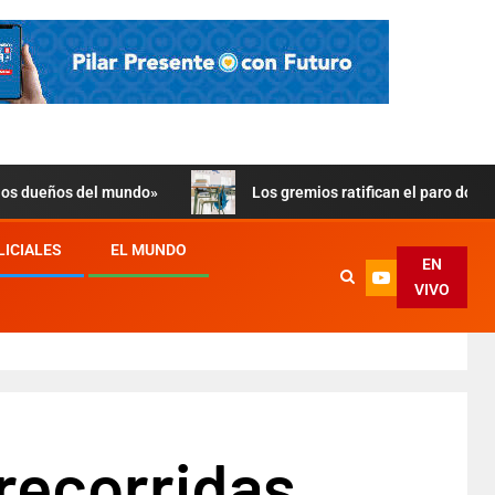
 los dueños del mundo»
Los gremios ratifican el paro doce
LICIALES
EL MUNDO
EN
VIVO
 recorridas