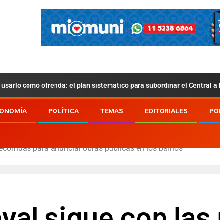
usarlo como ofrenda: el plan sistemático para subordinar el Central a
ONOMÍA
POLÍTICA
TEMAS
EDITORIALES
PO
ecorridas para anunciar obras públicas en los barrios
al sigue con las