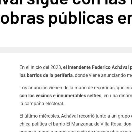
obras públicas en
En el inicio del 2023,
el intendente Federico Achával p
los barrios de la periferia
, donde viene anunciando me
Los anuncios vienen de la mano de recorridas, que in
con los vecinos e innumerables selfies,
en una dinámi
la campaña electoral.
El último miércoles, Achával recorrió junto a un grup
chica política el barrio El Manzanar, de Villa Rosa, do
anunció mano a mano una serie de nuevas obras que ti