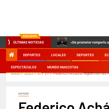
EXCLUSIVO
«De prometer romperlo a 
ÚLTIMAS NOTICIAS
DEPORTES
LOCALES
DEPORTES
EC
ESPECTÁCULOS
MUNDO MASCOTAS
Inicio
2023
th
27
Federico Achával sigue con las r
LOCALES
Federico Acháv