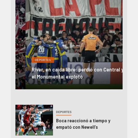
DEP
DEPORTES
Rev
una
River, en caída libre: perdió con Central y
abo
íaz
el Monumental explotó
FIFA
DEPORTES
Boca reaccionó a tiempo y
empató con Newell’s