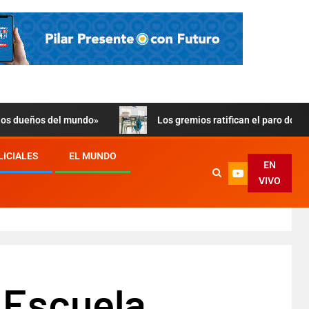
 los dueños del mundo»
Los gremios ratifican el paro doce
LICIALES
EL MUNDO
EN
VIVO
 Escuela