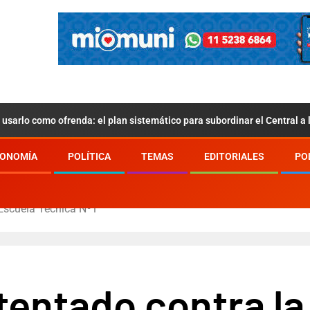
usarlo como ofrenda: el plan sistemático para subordinar el Central a
ONOMÍA
POLÍTICA
TEMAS
EDITORIALES
PO
Escuela Técnica Nº1
entado contra la