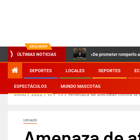
EXCLUSIVO
«De prometer romperlo a 
ÚLTIMAS NOTICIAS
DEPORTES
LOCALES
DEPORTES
EC
ESPECTÁCULOS
MUNDO MASCOTAS
Inicio
2022
th
13
Amenaza de atentado contra la 
LOCALES
Amenaza de at