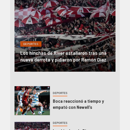
DEP
DEPORTES
Rev
una
River, en caída libre: perdió con Central y
abo
íaz
el Monumental explotó
FIFA
DEPORTES
Boca reaccionó a tiempo y
empató con Newell’s
DEPORTES