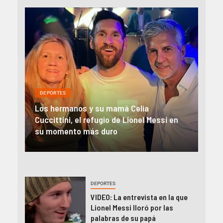
DEPORTES
DEP
El impacto de la muerte de Jorge Messi
Lion
en
en la prensa internacional: «Clave en el
des
camino de Lionel a la cima»
Jor
DEPORTES
VIDEO: La entrevista en la que
Lionel Messi lloró por las
palabras de su papá