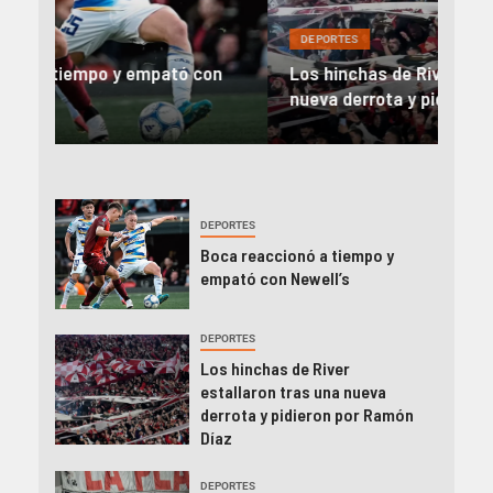
DEPORTES
DEP
on
Los hinchas de River estallaron tras una
Rive
nueva derrota y pidieron por Ramón Díaz
el 
DEPORTES
Boca reaccionó a tiempo y
empató con Newell’s
DEPORTES
Los hinchas de River
estallaron tras una nueva
derrota y pidieron por Ramón
Díaz
DEPORTES