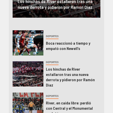
on
Los hinchas de River estallaron tras una
Rive
nueva derrota y pidieron por Ramón Díaz
el 
DEPORTES
Boca reaccionó a tiempo y
empató con Newell’s
DEPORTES
Los hinchas de River
estallaron tras una nueva
derrota y pidieron por Ramón
Díaz
DEPORTES
River, en caída libre: perdió
con Central y el Monumental