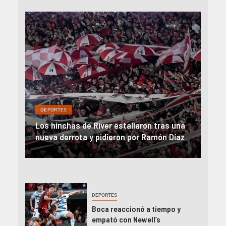
DEP
DEPORTES
Rev
una
River, en caída libre: perdió con Central y
abo
íaz
el Monumental explotó
FIFA
DEPORTES
Boca reaccionó a tiempo y
empató con Newell’s