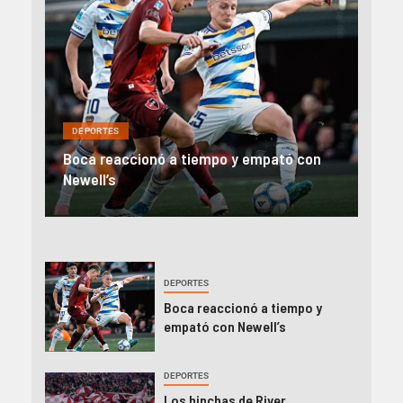
DEPORTES
DEP
on
Los hinchas de River estallaron tras una
Rive
nueva derrota y pidieron por Ramón Díaz
el 
DEPORTES
Boca reaccionó a tiempo y
empató con Newell’s
DEPORTES
Los hinchas de River