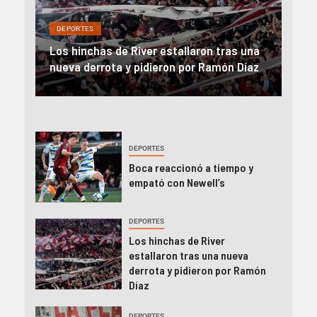
DEPORTES
DEP
on
Los hinchas de River estallaron tras una
Rive
nueva derrota y pidieron por Ramón Díaz
el 
DEPORTES
Boca reaccionó a tiempo y
empató con Newell’s
DEPORTES
Los hinchas de River
estallaron tras una nueva
derrota y pidieron por Ramón
Díaz
DEPORTES