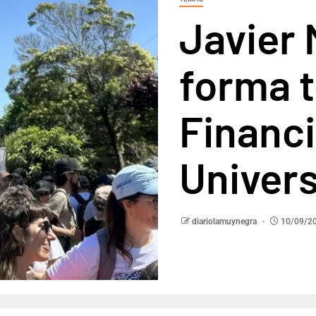
Javier 
forma t
Financ
Univers
diariolamuynegra
10/09/2