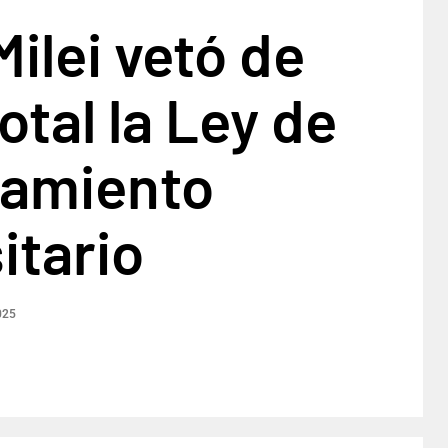
Milei vetó de
otal la Ley de
iamiento
itario
025