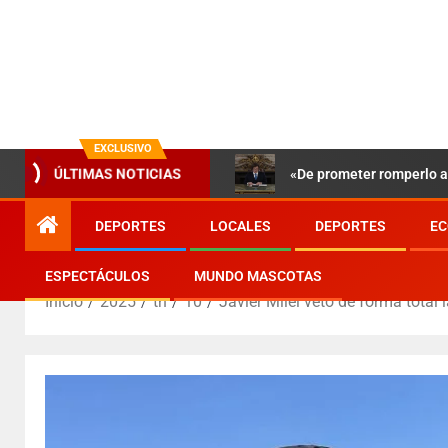
EXCLUSIVO
«De prometer romperlo a 
ÚLTIMAS NOTICIAS
DEPORTES
LOCALES
DEPORTES
EC
ESPECTÁCULOS
MUNDO MASCOTAS
Inicio
2025
th
10
Javier Milei vetó de forma total 