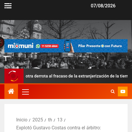
07/08/2026
otra derrota al fracaso de la extranjerización de la tierra
K
Inicio
2025
th
13
Explotó Gustavo Costas contra el árbitro: