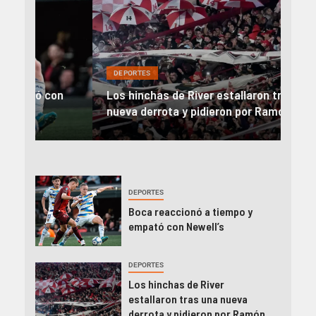
DEPORTES
DEP
on
Los hinchas de River estallaron tras una
Rive
nueva derrota y pidieron por Ramón Díaz
el 
DEPORTES
Boca reaccionó a tiempo y
empató con Newell’s
DEPORTES
Los hinchas de River
estallaron tras una nueva
derrota y pidieron por Ramón