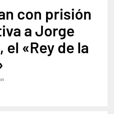
n con prisión
iva a Jorge
, el «Rey de la
»
025