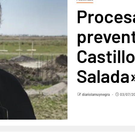
Procesa
prevent
Castillo
Salada
diariolamuynegra
03/07/2