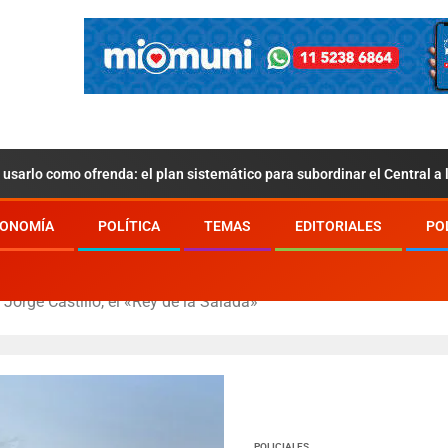
usarlo como ofrenda: el plan sistemático para subordinar el Central a
ONOMÍA
POLÍTICA
TEMAS
EDITORIALES
PO
Jorge Castillo, el «Rey de la Salada»
POLICIALES