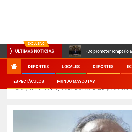
EXCLUSIVO
«De prometer romperlo a 
ÚLTIMAS NOTICIAS
DEPORTES
LOCALES
DEPORTES
EC
ESPECTÁCULOS
MUNDO MASCOTAS
Inicio
2025
rd
3
Procesan con prisión preventiva a 