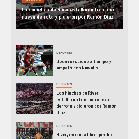
Rev
una
River, en caída libre: perdió con Central y
abo
íaz
el Monumental explotó
FIFA
DEPORTES
Boca reaccionó a tiempo y
empató con Newell’s
DEPORTES
Los hinchas de River
estallaron tras una nueva
derrota y pidieron por Ramón
Díaz
DEPORTES
River, en caída libre: perdió