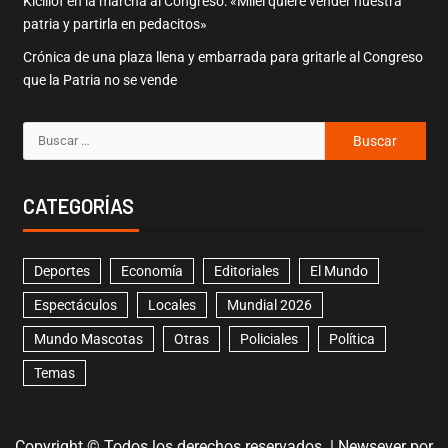
Kicillof en la marcha al Congreso: «Milei quiere vender nuestra
patria y partirla en pedacitos»
Crónica de una plaza llena y embarrada para gritarle al Congreso
que la Patria no se vende
CATEGORÍAS
Deportes
Economía
Editoriales
El Mundo
Espectáculos
Locales
Mundial 2026
Mundo Mascotas
Otras
Policiales
Política
Temas
Copyright © Todos los derechos reservados.
|
Newsever
por