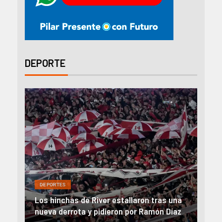
DEPORTE
DEPORTES
DEP
on
Los hinchas de River estallaron tras una
Rive
nueva derrota y pidieron por Ramón Díaz
el 