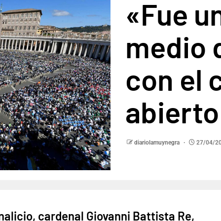
«Fue u
medio d
con el 
abierto
diariolamuynegra
27/04/2
alicio, cardenal Giovanni Battista Re,