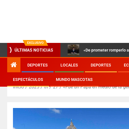
EXCLUSIVO
«De prometer romperlo a 
ÚLTIMAS NOTICIAS
DEPORTES
LOCALES
DEPORTES
EC
ESPECTÁCULOS
MUNDO MASCOTAS
Inicio
2025
th
27
«Fue un Papa en medio de la gen