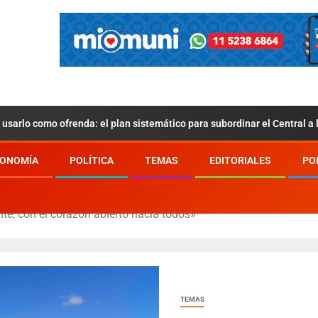
usarlo como ofrenda: el plan sistemático para subordinar el Central a
ONOMÍA
POLÍTICA
TEMAS
EDITORIALES
PO
te, con el corazón abierto hacia todos»
TEMAS