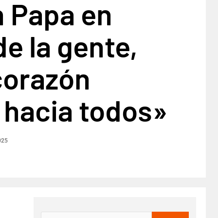
n Papa en
e la gente,
corazón
 hacia todos»
025