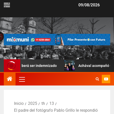
09/08/2026
eberá ser indemnizado
Achával acompañó una jornada deport
Inicio
2025
th
13
El padre del fotógrafo Pablo Grillo le respondió