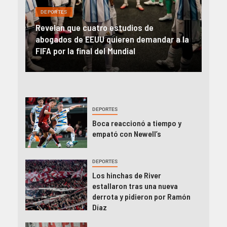
DEPORTES
DEP
Revelan que cuatro estudios de
En u
al y
abogados de EEUU quieren demandar a la
Sud
FIFA por la final del Mundial
a O’
DEPORTES
Boca reaccionó a tiempo y
empató con Newell’s
DEPORTES
Los hinchas de River
estallaron tras una nueva
derrota y pidieron por Ramón
Díaz