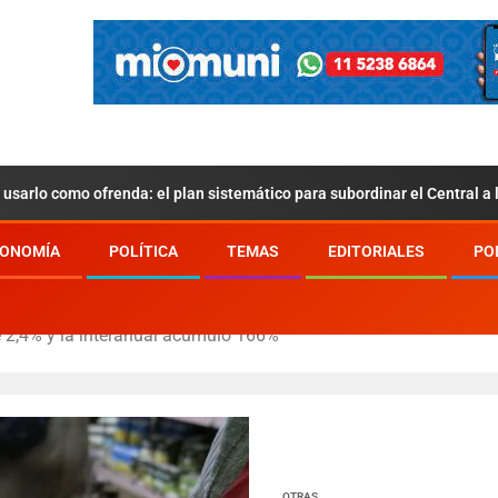
usarlo como ofrenda: el plan sistemático para subordinar el Central a
ONOMÍA
POLÍTICA
TEMAS
EDITORIALES
PO
e 2,4% y la interanual acumuló 166%
OTRAS