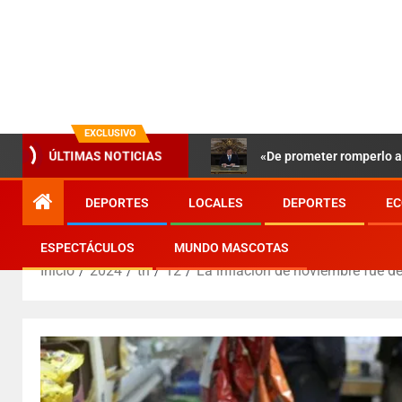
EXCLUSIVO
ÚLTIMAS NOTICIAS
«De prometer romperlo a 
DEPORTES
LOCALES
DEPORTES
EC
ESPECTÁCULOS
MUNDO MASCOTAS
Inicio
2024
th
12
La inflación de noviembre fue d