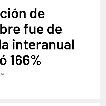
ación de
bre fue de
la interanual
ó 166%
024