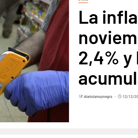
La infl
noviem
2,4% y 
acumul
diariolamuynegra
12/12/2