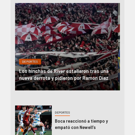
DEP
DEPORTES
Rev
una
River, en caída libre: perdió con Central y
abo
íaz
el Monumental explotó
FIFA
DEPORTES
Boca reaccionó a tiempo y
empató con Newell’s