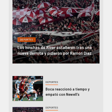
DEP
DEPORTES
Rev
una
River, en caída libre: perdió con Central y
abo
íaz
el Monumental explotó
FIFA
DEPORTES
Boca reaccionó a tiempo y
empató con Newell’s
DEPORTES