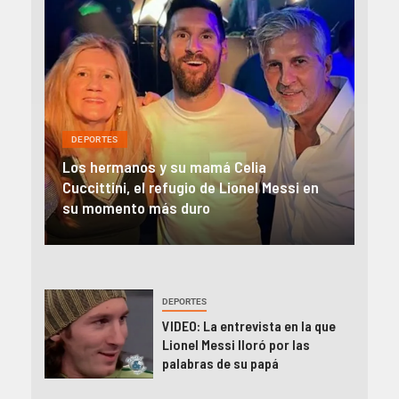
DEPORTES
DEP
Los hermanos y su mamá Celia
El 
Cuccittini, el refugio de Lionel Messi en
en l
á
su momento más duro
cam
DEPORTES
VIDEO: La entrevista en la que
Lionel Messi lloró por las
palabras de su papá