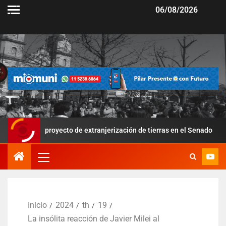
06/08/2026
su proyecto de extranjerización de tierras en el Senado
Por
Inicio
2024
th
19
La insólita reacción de Javier Milei al