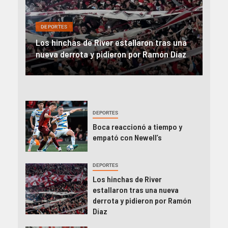
DEP
DEPORTES
Rev
una
River, en caída libre: perdió con Central y
abo
íaz
el Monumental explotó
FIFA
DEPORTES
Boca reaccionó a tiempo y
empató con Newell’s
DEPORTES
Los hinchas de River
estallaron tras una nueva
derrota y pidieron por Ramón
Díaz