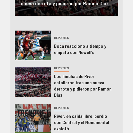
íaz
el Monumental explotó
FIFA
DEPORTES
Boca reaccionó a tiempo y
empató con Newell’s
DEPORTES
Los hinchas de River
estallaron tras una nueva
derrota y pidieron por Ramón
Díaz
DEPORTES
River, en caída libre: perdió
con Central y el Monumental
explotó