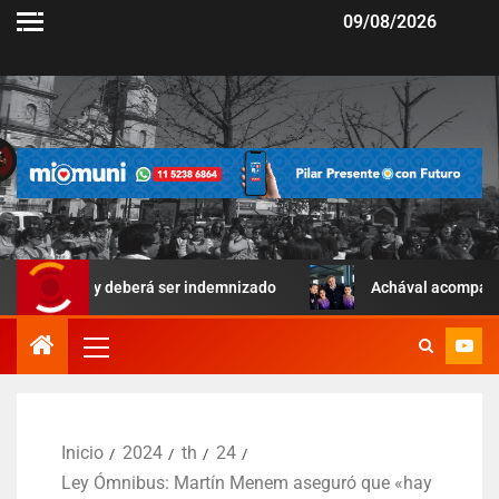
09/08/2026
r y deberá ser indemnizado
Achával acompañó una jornada d
Inicio
2024
th
24
Ley Ómnibus: Martín Menem aseguró que «hay