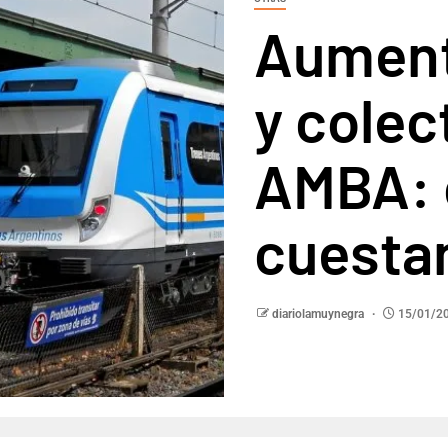
Aument
y colec
AMBA: 
cuestan
diariolamuynegra
15/01/2