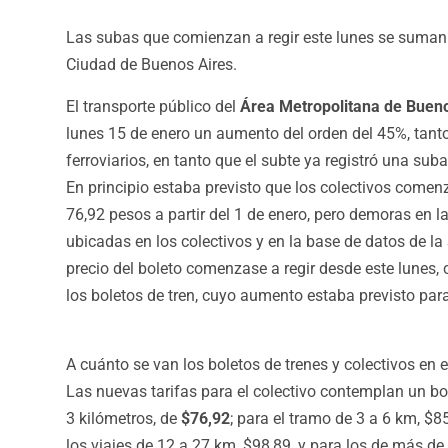
Las subas que comienzan a regir este lunes se suman a
Ciudad de Buenos Aires.
El transporte público del
Área Metropolitana de Buen
lunes 15 de enero un aumento del orden del 45%, tanto
ferroviarios, en tanto que el subte ya registró una sub
En principio estaba previsto que los colectivos comen
76,92 pesos a partir del 1 de enero, pero demoras en 
ubicadas en los colectivos y en la base de datos de l
precio del boleto comenzase a regir desde este lunes,
c
los boletos de tren, cuyo aumento estaba previsto para
A cuánto se van los boletos de trenes y colectivos en
Las nuevas tarifas para el colectivo contemplan un bol
3 kilómetros, de
$76,92
; para el tramo de 3 a 6 km, $8
los viajes de 12 a 27 km, $98,89, y para los de más de