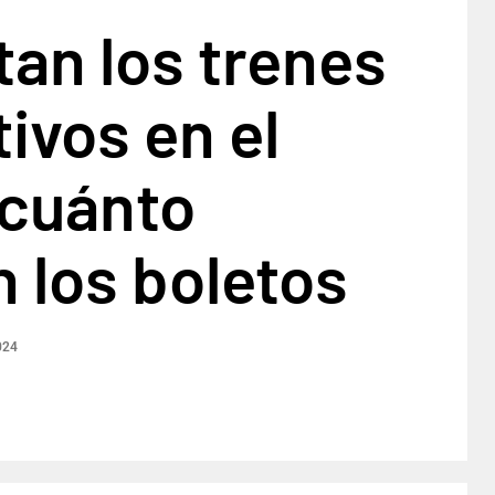
an los trenes
tivos en el
cuánto
 los boletos
024