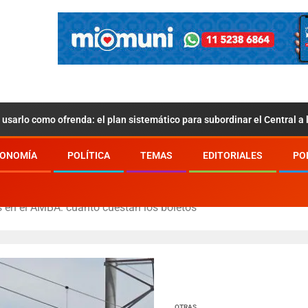
usarlo como ofrenda: el plan sistemático para subordinar el Central a
ONOMÍA
POLÍTICA
TEMAS
EDITORIALES
PO
s en el AMBA: cuánto cuestan los boletos
OTRAS