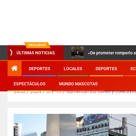
EXCLUSIVO
«De prometer romperlo a 
ÚLTIMAS NOTICIAS
DEPORTES
LOCALES
DEPORTES
EC
ESPECTÁCULOS
MUNDO MASCOTAS
Inicio
2024
th
15
Aumentan los trenes y colectivo