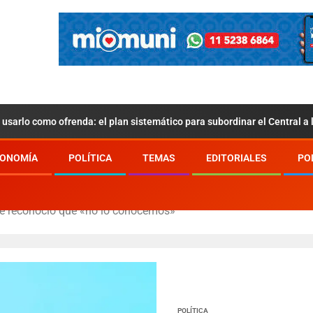
usarlo como ofrenda: el plan sistemático para subordinar el Central a
ONOMÍA
POLÍTICA
TEMAS
EDITORIALES
PO
ue reconoció que «no lo conocemos»
POLÍTICA