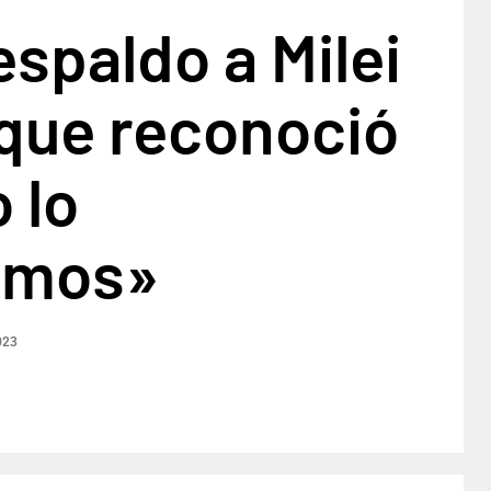
espaldo a Milei
 que reconoció
 lo
emos»
023