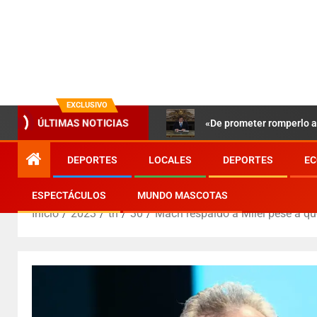
EXCLUSIVO
«De prometer romperlo a 
ÚLTIMAS NOTICIAS
DEPORTES
LOCALES
DEPORTES
EC
ESPECTÁCULOS
MUNDO MASCOTAS
Inicio
2023
th
30
Macri respaldo a Milei pese a q