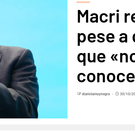
Macri r
pese a
que «no
conoc
diariolamuynegra
30/10/2