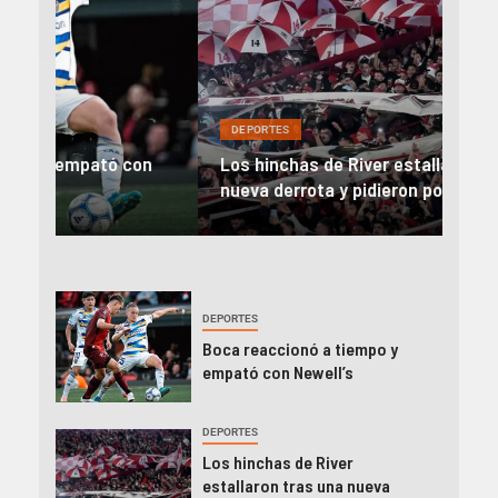
DEPORTES
DEP
on
Los hinchas de River estallaron tras una
Rive
nueva derrota y pidieron por Ramón Díaz
el 
DEPORTES
Boca reaccionó a tiempo y
empató con Newell’s
DEPORTES
Los hinchas de River
estallaron tras una nueva