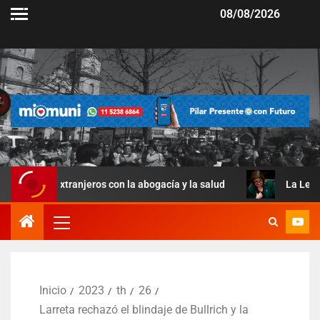
08/08/2026
xtranjeros con la abogacía y la salud
La Ley de Manejo d
Inicio
2023
th
26
Larreta rechazó el blindaje de Bullrich y la