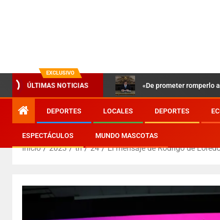
EXCLUSIVO
ÚLTIMAS NOTICIAS
«De prometer romperlo a 
DEPORTES
LOCALES
DEPORTES
EC
ESPECTÁCULOS
MUNDO MASCOTAS
Inicio
2023
th
24
El mensaje de Rodrigo de Loredo 