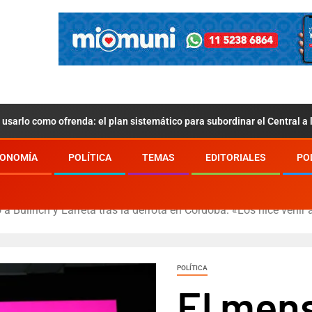
usarlo como ofrenda: el plan sistemático para subordinar el Central a
ONOMÍA
POLÍTICA
TEMAS
EDITORIALES
PO
a Bullrich y Larreta tras la derrota en Córdoba: «Los hice venir 
POLÍTICA
El men