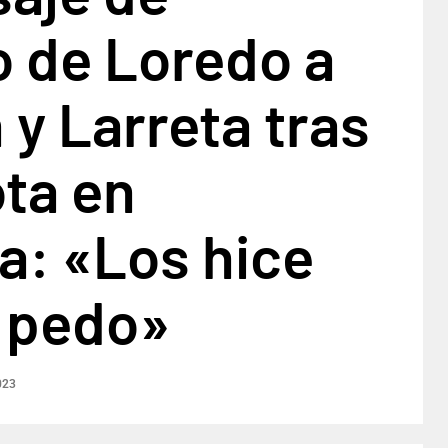
o de Loredo a
h y Larreta tras
ota en
a: «Los hice
l pedo»
023