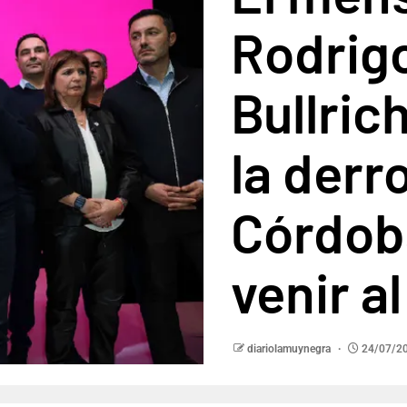
Rodrig
Bullric
la derr
Córdob
venir a
diariolamuynegra
24/07/2