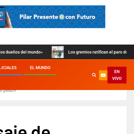
 los dueños del mundo»
Los gremios ratifican el paro doce
LICIALES
EL MUNDO
EN
VIVO
al pedo»
saje de