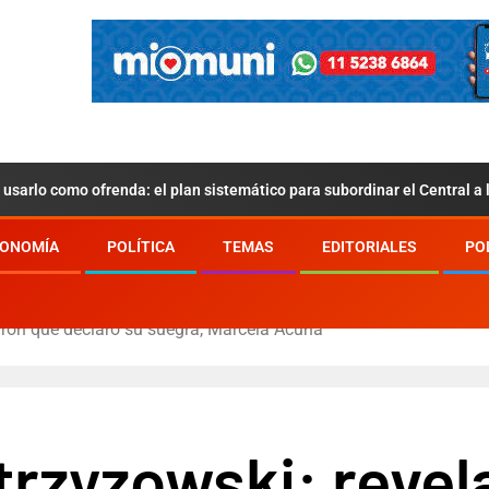
usarlo como ofrenda: el plan sistemático para subordinar el Central a
ONOMÍA
POLÍTICA
TEMAS
EDITORIALES
PO
aron qué declaró su suegra, Marcela Acuña
trzyzowski: reve