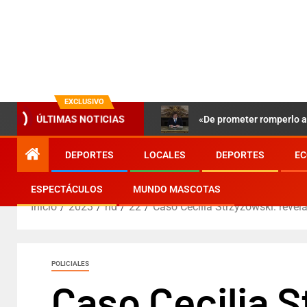
EXCLUSIVO
«De prometer romperlo a 
ÚLTIMAS NOTICIAS
DEPORTES
LOCALES
DEPORTES
EC
ESPECTÁCULOS
MUNDO MASCOTAS
Inicio
2023
nd
22
Caso Cecilia Strzyzowski: revel
POLICIALES
Caso Cecilia S