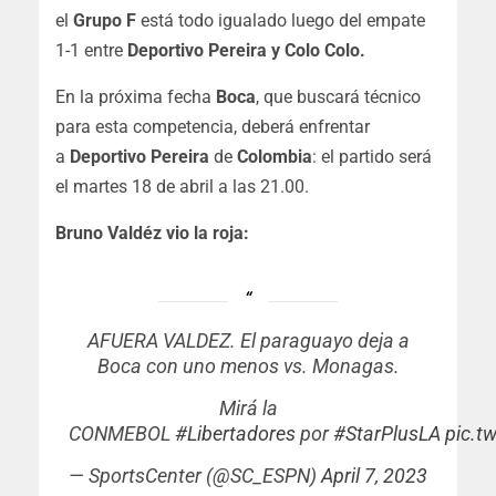
el
Grupo F
está todo igualado luego del empate
1-1 entre
Deportivo Pereira y Colo Colo.
En la próxima fecha
Boca
, que buscará técnico
para esta competencia, deberá enfrentar
a
Deportivo Pereira
de
Colombia
: el partido será
el martes 18 de abril a las 21.00.
Bruno Valdéz vio la roja:
AFUERA VALDEZ. El paraguayo deja a
Boca con uno menos vs. Monagas.
Mirá la
CONMEBOL
#Libertadores
por
#StarPlusLA
pic.t
— SportsCenter (@SC_ESPN)
April 7, 2023