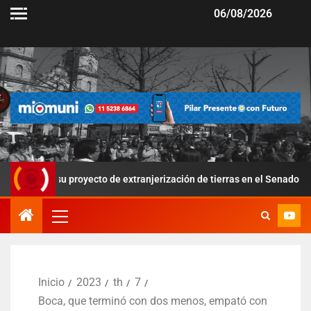
06/08/2026
 su proyecto de extranjerización de tierras en el Senado
Po
Inicio
2023
th
7
Boca, que terminó con dos menos, empató con